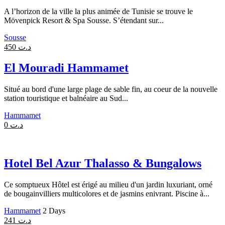
A l’horizon de la ville la plus animée de Tunisie se trouve le
Mövenpick Resort & Spa Sousse. S’étendant sur...
Sousse
450
د.ت
El Mouradi Hammamet
Situé au bord d'une large plage de sable fin, au coeur de la nouvelle
station touristique et balnéaire au Sud...
Hammamet
0
د.ت
Hotel Bel Azur Thalasso & Bungalows
Ce somptueux Hôtel est érigé au milieu d'un jardin luxuriant, orné
de bougainvilliers multicolores et de jasmins enivrant. Piscine à...
Hammamet
2 Days
241
د.ت