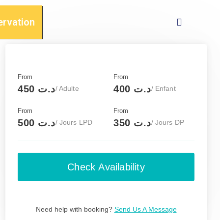
ervation
From
From
د.ت 400
د.ت 450
/ Adulte
/ Enfant
From
From
د.ت 350
د.ت 500
/ Jours LPD
/ Jours DP
Check Availability
Need help with booking?
Send Us A Message