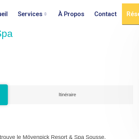
eil
Services
À Propos
Contact
Rés
Spa
Itinéraire
se trouve le Mövenpick Resort & Spa Sousse.